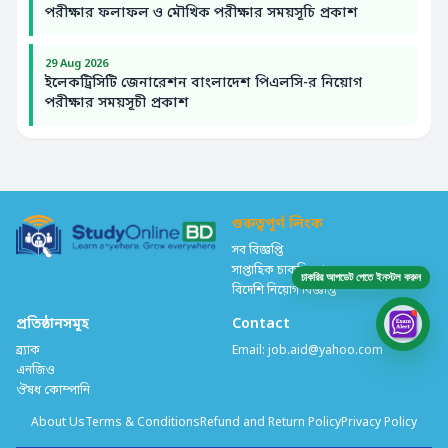
পরীক্ষার ফলাফল ও মৌখিক পরীক্ষার সময়সূচি প্রকাশ
29 Aug 2026
ইলেকট্রিসিটি জেনারেশন বাংলাদেশ পিএলসি-র নিয়োগ
পরীক্ষার সময়সূচী প্রকাশ
গুরুত্বপূর্ণ লিংক
সব বিজ্ঞপ্তি
সাপ্তাহিক চাকরির খবর
চাকরির আপডেট পেতে ইনস্টল করুন
বিদেশি নিয়োগ বিজ্ঞপ্তি
প্রতিষ্ঠানসমূহ
Contact
ব্র্যাক
Email:
job.aid@​yahoo.com
এনজিও
ঔষধ কোম্পানি
About Us
Terms & Conditions
Refund and Return Policy
Privacy Policy