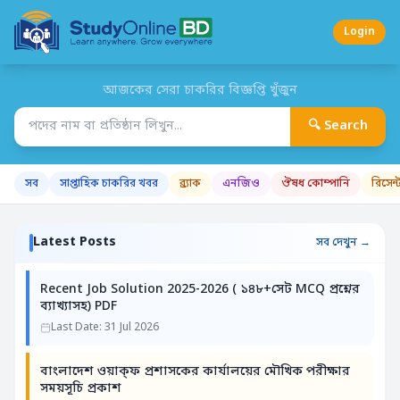
Login
আজকের সেরা চাকরির বিজ্ঞপ্তি খুঁজুন
🔍 Search
সব
সাপ্তাহিক চাকরির খবর
ব্র্যাক
এনজিও
ঔষধ কোম্পানি
রিসেন
Latest Posts
সব দেখুন →
Recent Job Solution 2025-2026 ( ১৪৮+সেট MCQ প্রশ্নের
ব্যাখ্যাসহ) PDF
Last Date: 31 Jul 2026
বাংলাদেশ ওয়াক্ফ প্রশাসকের কার্যালয়ের মৌখিক পরীক্ষার
সময়সূচি প্রকাশ